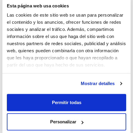
Los jugadores/as del 7º Campus de Tecnificación
Esta página web usa cookies
Infantil realizarán entrenamientos personalizados,
Las cookies de este sitio web se usan para personalizar
desarrollando fundamentos individuales como el pase,
el contenido y los anuncios, ofrecer funciones de redes
el bote y el tiro. El trabajo de los fundamentos
sociales y analizar el tráfico. Además, compartimos
individuales será completado todas las tardes con
información sobre el uso que haga del sitio web con
sesiones más enfocadas al desarrollo de los
nuestros partners de redes sociales, publicidad y análisis
fundamentos colectivos. Y en todo este proceso de
web, quienes pueden combinarla con otra información
formación no hay que olvidar las charlas técnicas que
que les haya proporcionado o que hayan recopilado a
se impartirán todos los días.
partir del uso que haya hecho de sus servicios.
El 7º Campus de Tecnificación Infantil se celebrará del
Mostrar detalles
1 al 7 de julio en el Colegio Mayor Ausiàs March de
Valencia. Si te inscribes
antes del 16 de abril
, podrás
beneficiarte del
pago fraccionado
.
Permitir todas
Personalizar