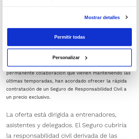
pues la relación de subordinación y jerarquía que
existe entre entrenador y jugador, exige que el
entrenador vele por la observancia de las medidas de
Mostrar detalles
seguridad necesarias para prevenir el daño
susceptible de generarse no solo en la actividad físico
Permitir todas
deportiva, sino también en los desplazamientos o
transporte de los jugadores.
Aunque el Anteproyecto de Ley del Deporte todavía no
Personalizar
haya entrado en vigor, la FBCV y Mapfre, dentro de la
permanente colaboración que vienen manteniendo las
últimas temporadas, han acordado ofrecer la rápida
contratación de un Seguro de Responsabilidad Civil a
un precio exclusivo.
La oferta está dirigida a entrenadores,
asistentes y delegados. El Seguro cubriría
la responsabilidad civil derivada de las