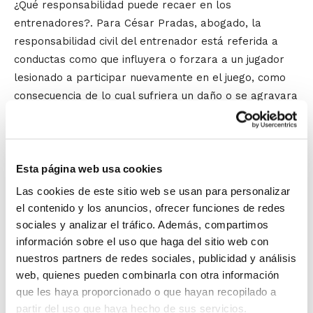
¿Qué responsabilidad puede recaer en los
entrenadores?. Para César Pradas, abogado, la
responsabilidad civil del entrenador está referida a
conductas como que influyera o forzara a un jugador
lesionado a participar nuevamente en el juego, como
consecuencia de lo cual sufriera un daño o se agravara
la lesión; la realización de ejercicios en los
entrenamientos que pusieran en peligro la integridad
física de los participantes; aceptar disputar un
encuentro cuando el terreno de juego no presenta las
Esta página web usa cookies
condiciones adecuadas, etcétera.
Las cookies de este sitio web se usan para personalizar
el contenido y los anuncios, ofrecer funciones de redes
No obstante, el jurista insiste en destacar que la
sociales y analizar el tráfico. Además, compartimos
posible responsabilidad aumenta notablemente
información sobre el uso que haga del sitio web con
nuestros partners de redes sociales, publicidad y análisis
cuando se trata de un entrenador que tiene a su cargo
web, quienes pueden combinarla con otra información
menores de edad. En estos casos el nivel de diligencia
que les haya proporcionado o que hayan recopilado a
exigido es elevado a fin de evitar posibles accidentes,
partir del uso que haya hecho de sus servicios.