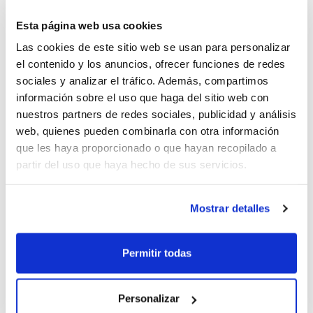
Estos dos Días del Mini para alevines de primer año
Esta página web usa cookies
han contado con la asistencia de los seleccionadores
Las cookies de este sitio web se usan para personalizar
autonómicos de la categoría, y se convierten siempre
el contenido y los anuncios, ofrecer funciones de redes
en una buena ocasión para poder ver competir entre
sociales y analizar el tráfico. Además, compartimos
sí a los jugadores/as que han entrenado durante todo
información sobre el uso que haga del sitio web con
el año en el Programa de Tecnificación de la FBCV.
nuestros partners de redes sociales, publicidad y análisis
web, quienes pueden combinarla con otra información
que les haya proporcionado o que hayan recopilado a
Accede a la galería de fotos del evento, que contó con
partir del uso que haya hecho de sus servicios.
la presencia del presidente de la FBCV,
Salvador
Fabregat
, y el director deportivo,
Israel Sanchis
.
Ambos hicieron entrega de unas medallas
Mostrar detalles
conmemorativas a todos los participantes.
Permitir todas
Personalizar