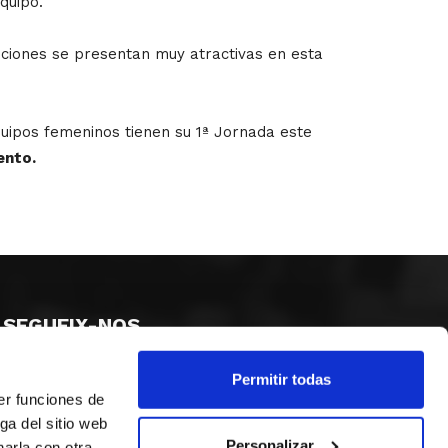
quipo.
ciones se presentan muy atractivas en esta
quipos femeninos tienen su 1ª Jornada este
ento.
SEGUEIX-NOS
Permitir todas
er funciones de
ga del sitio web
Personalizar
arla con otra