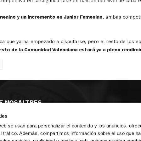
ompetitiva en la segunda fase en función del nivel de cada e
menino y un incremento en Junior Femenino
, ambas competi
ica que ya ha empezado a disputarse, pero el resto de los e
cesto de la Comunidad Valenciana estará ya a pleno rendimi
E NOSALTRES
ies
LLÓ
MAYOR 100 3º 17ª
IA
MONESTIR DE POBLET 14 1ª 3º
web se usan para personalizar el contenido y los anuncios, ofrec
T
CIUDAD DE MATANZAS 12
el tráfico. Además, compartimos información sobre el uso que ha
edes sociales, publicidad y análisis web, quienes pueden combin