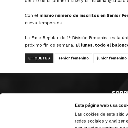
dentro de la primera fase y la máxima igualdad c
Con el
mismo número de inscritos en Senior Fe
nueva temporada.
La Fase Regular de 1ª División Femenina es la ún
próximo fin de semana.
El lunes, todo el balon
ETIQUETES
senior femenino
junior femenino
SOBR
Esta página web usa cook
CASTE
VALÈNC
Las cookies de este sitio 
ALACAN
redes sociales y analizar 
con nuestros partners de r