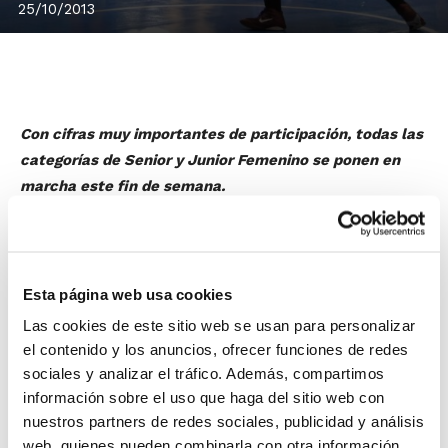
25/10/2013
Con cifras muy importantes de participación, todas las
categorías de Senior y Junior Femenino se ponen en
marcha este fin de semana.
Con el inicio de la mayoría de competiciones IR, muy
pocas categorías de nuestro baloncesto quedaban por
entrar en juego, y lo harán este próximo fin de
semana. Son Senior Femenino, Junior Femenino,
Esta página web usa cookies
Cadete Masculino Nivel 2, Cadete Masculino Nivel 3 y
Las cookies de este sitio web se usan para personalizar
Cadete Femenino Nivel 2.
el contenido y los anuncios, ofrecer funciones de redes
sociales y analizar el tráfico. Además, compartimos
Entre todas ellas, destacan las competiciones
información sobre el uso que haga del sitio web con
femeninas, que este año han adoptado un nuevo
nuestros partners de redes sociales, publicidad y análisis
web, quienes pueden combinarla con otra información
sistema de competición que favorece la proximidad