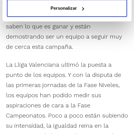
ahora. El Grupo B sí tiene un líder en
Personalizar
solitario. Las chicas del CB Terralfàs sólo
saben lo que es ganar y están
demostrando ser un equipo a seguir muy
de cerca esta campaña.
La Lliga Valenciana ultimó la puesta a
punto de los equipos. Y con la disputa de
las primeras jornadas de la Fase Niveles,
los equipos han podido medir sus
aspiraciones de cara a la Fase
Campeonatos. Poco a poco están subiendo
su intensidad, la igualdad reina en la