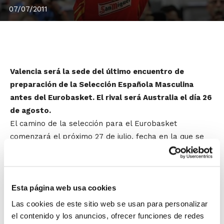
07/07/2011
Valencia será la sede del último encuentro de
preparación de la Selección Española Masculina
antes del Eurobasket. El rival será Australia el día 26
de agosto.
El camino de la selección para el Eurobasket
comenzará el próximo 27 de julio, fecha en la que se
presentarán ante los medios de comunicación los
jugadores seleccionados por Sergio Scariolo. Al día
siguiente comenzarán en Madrid los entrenamientos.
Esta página web usa cookies
Serán días de intensa preparación justo antes de
comenzar la serie de partidos amistosos.
Las cookies de este sitio web se usan para personalizar
el contenido y los anuncios, ofrecer funciones de redes