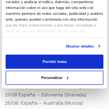
Ocho partidos, siete de ellos en España (Almería,
sociales y analizar el tráfico. Además, compartimos
información sobre el uso que haga del sitio web con
Madrid, Guadalajara, Málaga, Granada, Murcia y
nuestros partners de redes sociales, publicidad y análisis
Valencia) y uno en Lituania marcarán el ritmo en la
web, quienes pueden combinarla con otra información
preparación para el Eurobasket en la que Francia,
que les haya proporcionado o que hayan recopilado a
Bulgaria, Lituania, Eslovenia y Australia son los rivales
partir del uso que haya hecho de sus servicios.
elegidos para la puesta punto.
CALENDARIO DE LA GIRA
Mostrar detalles
09/08: España – Francia (Almería)
13/08: España – Lituania (Madrid)
Permitir todas
15/08: España – Bulgaria (Guadalajara)
18/08: Lituania – España (Kaunas)
Personalizar
20/08: España – Eslovenia (Málaga)
21/08 España – Eslovenia (Granada)
25/08: España – Australia (Murcia)