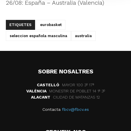
26/08: España – Australia (Valencia)
ETIQUETES
eurobasket
seleccion española masculina
australia
SOBRE NOSALTRES
CASTELLÓ
MAYOR 100 3º 17ª
VALÈNCIA
MONESTIR DE POBLET 14 1ª 3º
ALACANT
CIUDAD DE MATANZAS 12
Contacta
fbcv@fbcv.es