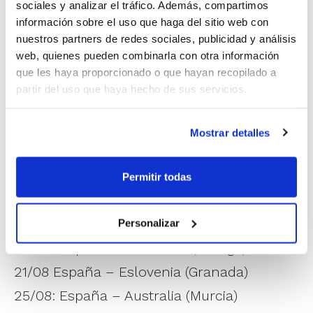
Ocho partidos, siete de ellos en España (Almería,
sociales y analizar el tráfico. Además, compartimos
información sobre el uso que haga del sitio web con
Madrid, Guadalajara, Málaga, Granada, Murcia y
nuestros partners de redes sociales, publicidad y análisis
Valencia) y uno en Lituania marcarán el ritmo en la
web, quienes pueden combinarla con otra información
preparación para el Eurobasket en la que Francia,
que les haya proporcionado o que hayan recopilado a
Bulgaria, Lituania, Eslovenia y Australia son los rivales
partir del uso que haya hecho de sus servicios.
elegidos para la puesta punto.
CALENDARIO DE LA GIRA
Mostrar detalles
09/08: España – Francia (Almería)
13/08: España – Lituania (Madrid)
Permitir todas
15/08: España – Bulgaria (Guadalajara)
18/08: Lituania – España (Kaunas)
Personalizar
20/08: España – Eslovenia (Málaga)
21/08 España – Eslovenia (Granada)
25/08: España – Australia (Murcia)