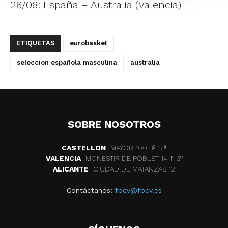
26/08: España – Australia (Valencia)
ETIQUETAS
eurobasket
seleccion española masculina
australia
SOBRE NOSOTROS
CASTELLON
MAYOR 100 3º 17ª
VALENCIA
MONESTIR DE POBLET 14 1ª 3º
ALICANTE
CIUDAD DE MATANZAS 12
Contáctanos:
fbcv@fbcv.es