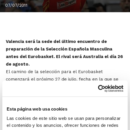
07/07/2011
Valencia será la sede del último encuentro de
preparación de la Selección Española Masculina
antes del Eurobasket. El rival será Australia el día 26
de agosto.
El camino de la selección para el Eurobasket
comenzará el próximo 27 de julio, fecha en la que se
presentarán ante los medios de comunicación los
jugadores seleccionados por Sergio Scariolo. Al día
siguiente comenzarán en Madrid los entrenamientos.
Esta página web usa cookies
Serán días de intensa preparación justo antes de
comenzar la serie de partidos amistosos.
Las cookies de este sitio web se usan para personalizar
el contenido y los anuncios, ofrecer funciones de redes