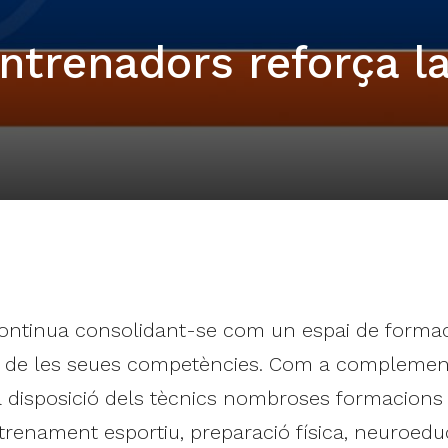
ntrenadors reforça l
ntinua consolidant-se com un espai de formaci
ra de les seues competències. Com a complement
la disposició dels tècnics nombroses formacion
trenament esportiu, preparació física, neuroeduc