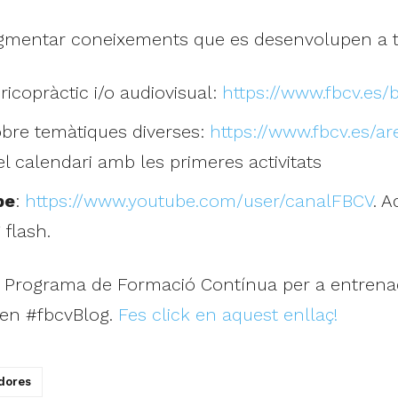
augmentar coneixements que es desenvolupen a tr
ricopràctic i/o audiovisual:
https://www.fbcv.es/
obre temàtiques diverses:
https://www.fbcv.es/a
l calendari amb les primeres activitats
be
:
https://www.youtube.com/user/canalFBCV
. 
 flash.
 el Programa de Formació Contínua per a entrena
 en #fbcvBlog.
Fes click en aquest enllaç!
dores