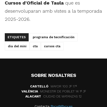
Cursos d'Oficial de Taula
que es
desenvoluparan amb vistes a la temporada
2025-2026.
ETIQUETES
programa de tecnificación
dia del mini
cta
cursos cta
SOBRE NOSALTRES
CASTELLÓ
MAYOR 100 3º 17ª
VALÈNCIA
MONESTIR DE POBLET 14 1ª 3º
ALACANT
CIUDAD DE MATANZAS 12
Contacta
fbcv@fbcv.es