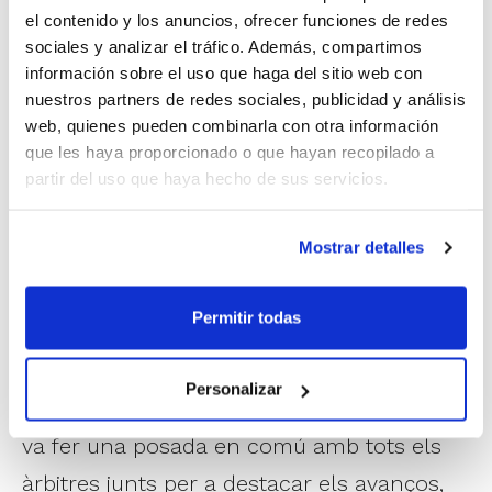
el contenido y los anuncios, ofrecer funciones de redes
sociales y analizar el tráfico. Además, compartimos
información sobre el uso que haga del sitio web con
nuestros partners de redes sociales, publicidad y análisis
Amb l'ajuda d'un tècnic arbitral, els àrbitres
web, quienes pueden combinarla con otra información
es van enfocar en el treball de
que les haya proporcionado o que hayan recopilado a
partir del uso que haya hecho de sus servicios.
posicionament en la pista amb dos àrbitres
i en la tècnica individual per a perfeccionar
Mostrar detalles
la seua senyalització. Després dels partits,
rebien tant en parelles com de manera
Permitir todas
individual el feedback del tècnic de cara a
continuar aplicant conceptes durant la
Personalizar
jornada. En concloure l'esdeveniment, es
va fer una posada en comú amb tots els
àrbitres junts per a destacar els avanços,