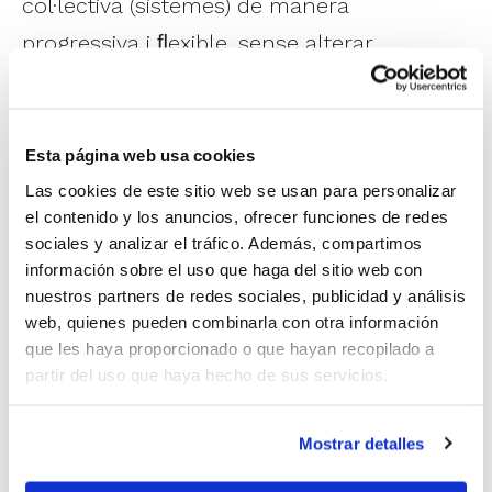
col·lectiva (sistemes) de manera
progressiva i ﬂexible, sense alterar
l'espontaneïtat, la presa de decisions ni la
naturalitat del joc.
Esta página web usa cookies
El clínic se celebrarà el 12 de febrer a les
Las cookies de este sitio web se usan para personalizar
el contenido y los anuncios, ofrecer funciones de redes
18.00 h. Serà el primer dels cinc que
sociales y analizar el tráfico. Además, compartimos
tindrem entre els mesos de febrer i març:
información sobre el uso que haga del sitio web con
nuestros partners de redes sociales, publicidad y análisis
12 de febrer.
José Luis Pichel. Com
web, quienes pueden combinarla con otra información
que les haya proporcionado o que hayan recopilado a
introduir sistemes sense perdre la
partir del uso que haya hecho de sus servicios.
naturalitat
Mostrar detalles
26 de febrer.
Óscar Martínez. La
importància de la passada en el joc