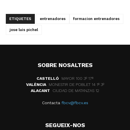
ETIQUETES
entrenadores
formacion entrenadores
jose luis pichel
SOBRE NOSALTRES
CASTELLÓ
MAYOR 100 3º 17ª
VALÈNCIA
MONESTIR DE POBLET 14 1ª 3º
ALACANT
CIUDAD DE MATANZAS 12
Contacta
fbcv@fbcv.es
SEGUEIX-NOS