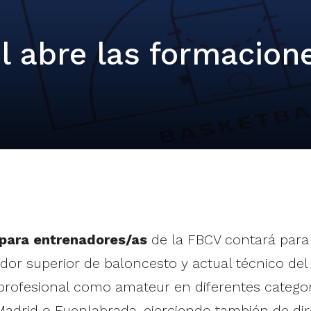
l abre las formacion
para entrenadores/as
de la FBCV contará para 
ador superior de baloncesto y actual técnico de
l profesional como amateur en diferentes catego
Madrid o Fuenlabrada, ejerciendo también de dire