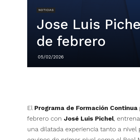
NOTICIAS
Jose Luis Piche
de febrero
05/02/2026
El
Programa de Formación Continua 
febrero con
José Luis Pichel
, entren
una dilatada experiencia tanto a nive
equipos de primer nivel como el Real 