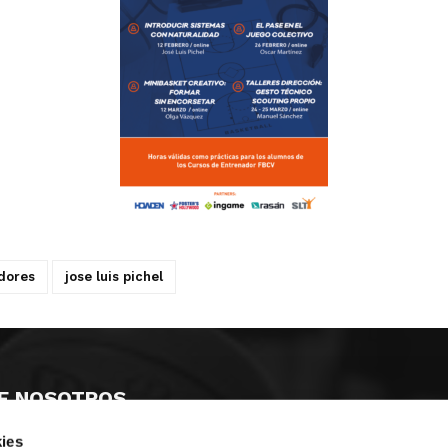
dores
jose luis pichel
E NOSOTROS
ies