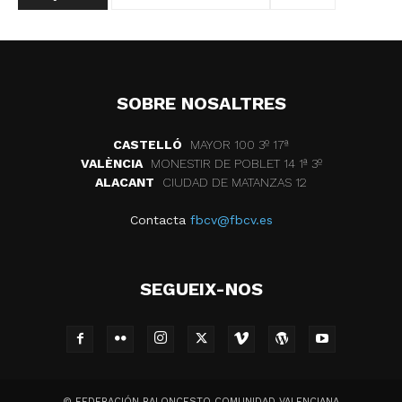
SOBRE NOSALTRES
CASTELLÓ
MAYOR 100 3º 17ª
VALÈNCIA
MONESTIR DE POBLET 14 1ª 3º
ALACANT
CIUDAD DE MATANZAS 12
Contacta
fbcv@fbcv.es
SEGUEIX-NOS
© FEDERACIÓN BALONCESTO COMUNIDAD VALENCIANA