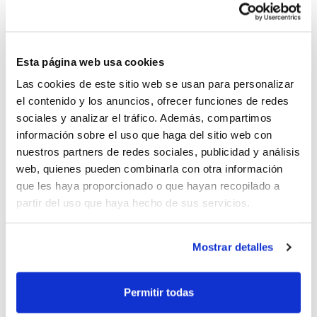
través de la visualización de cortes de vídeo
pertenecientes a encuentros de esta primera parte de
la temporada.
Esta página web usa cookies
Consulta la programación de actividades que el CTA
Las cookies de este sitio web se usan para personalizar
llevará a cabo hasta final de temporada
el contenido y los anuncios, ofrecer funciones de redes
Formación Continua Árbitros
sociales y analizar el tráfico. Además, compartimos
Formación Continua Oficiales de Mesa
información sobre el uso que haga del sitio web con
nuestros partners de redes sociales, publicidad y análisis
web, quienes pueden combinarla con otra información
que les haya proporcionado o que hayan recopilado a
partir del uso que haya hecho de sus servicios.
Mostrar detalles
Permitir todas