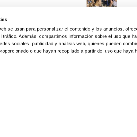
ies
web se usan para personalizar el contenido y los anuncios, ofrec
el tráfico. Además, compartimos información sobre el uso que ha
edes sociales, publicidad y análisis web, quienes pueden combin
proporcionado o que hayan recopilado a partir del uso que haya
E NOSALTRES
LLÓ
MAYOR 100 3º 17ª
IA
MONESTIR DE POBLET 14 1ª 3º
T
CIUDAD DE MATANZAS 12
ta
fbcv@fbcv.es
u de notícies
|
Política de privacitat