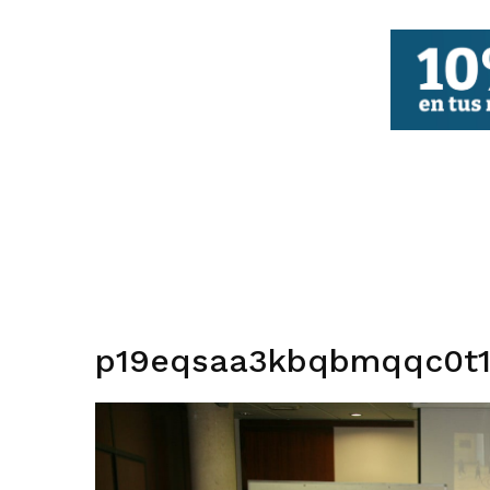
FBCV
p19eqsaa3kbqbmqqc0t1