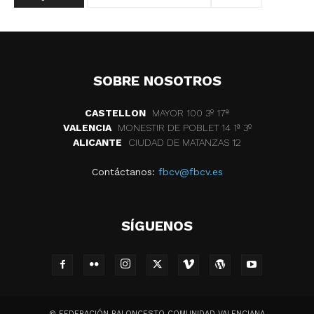
SOBRE NOSOTROS
CASTELLON
MAYOR 100 3º 17ª
VALENCIA
MONESTIR DE POBLET 14 1ª 3º
ALICANTE
CIUDAD DE MATANZAS 12
Contáctanos:
fbcv@fbcv.es
SÍGUENOS
© FEDERACIÓN BALONCESTO COMUNIDAD VALENCIANA