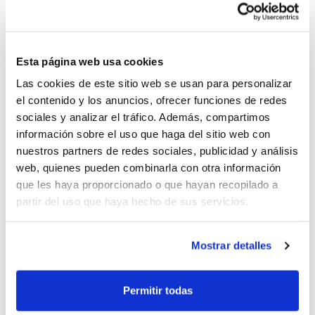
través de la visualización de cortes de vídeo
pertenecientes a encuentros de esta primera parte de
la temporada.
Esta página web usa cookies
Consulta la programación de actividades que el CTA
Las cookies de este sitio web se usan para personalizar
llevará a cabo hasta final de temporada
el contenido y los anuncios, ofrecer funciones de redes
Formación Continua Árbitros
sociales y analizar el tráfico. Además, compartimos
Formación Continua Oficiales de Mesa
información sobre el uso que haga del sitio web con
nuestros partners de redes sociales, publicidad y análisis
web, quienes pueden combinarla con otra información
que les haya proporcionado o que hayan recopilado a
partir del uso que haya hecho de sus servicios.
Mostrar detalles
Permitir todas