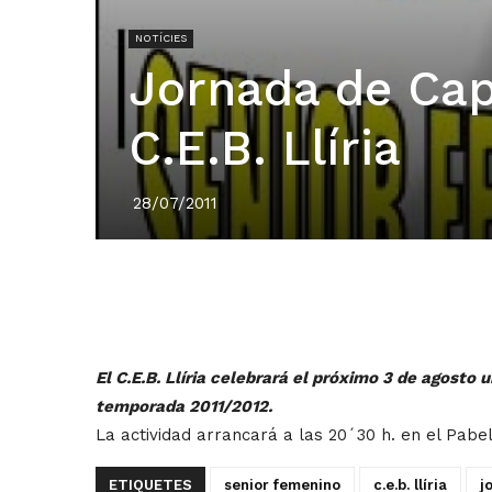
NOTÍCIES
Jornada de Cap
C.E.B. Llíria
28/07/2011
El C.E.B. Llíria celebrará el próximo 3 de agosto
temporada 2011/2012.
La actividad arrancará a las 20´30 h. en el Pabell
ETIQUETES
senior femenino
c.e.b. llíria
j