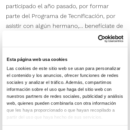
participado el año pasado, por formar
parte del Programa de Tecnificación, por
asistir con algún hermano,… benefíciate de
todas estas ventajas y también del
pago
fraccionado
.
Esta página web usa cookies
El 8º Campus de Tecnificación se celebra
Las cookies de este sitio web se usan para personalizar
en tres turnos diferentes en función de la
el contenido y los anuncios, ofrecer funciones de redes
edad:
sociales y analizar el tráfico. Además, compartimos
información sobre el uso que haga del sitio web con
Campus de Tecnificación Minibasket –
nuestros partners de redes sociales, publicidad y análisis
Del 29 al 29 de junio en el Colegio Iale l
web, quienes pueden combinarla con otra información
que les haya proporcionado o que hayan recopilado a
´Eliana.
partir del uso que haya hecho de sus servicios.
Campus de Tecnificación Infantil –
Del