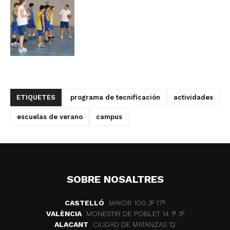
ETIQUETES
programa de tecnificación
actividades
escuelas de verano
campus
SOBRE NOSALTRES
CASTELLÓ
MAYOR 100 3º 17ª
VALÈNCIA
MONESTIR DE POBLET 14 1ª 3º
ALACANT
CIUDAD DE MATANZAS 12