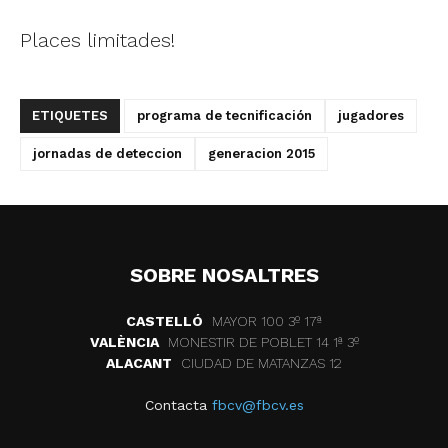
Places limitades!
ETIQUETES
programa de tecnificación
jugadores
jornadas de deteccion
generacion 2015
SOBRE NOSALTRES
CASTELLÓ
MAYOR 100 3º 17ª
VALÈNCIA
MONESTIR DE POBLET 14 1ª 3º
ALACANT
CIUDAD DE MATANZAS 12
Contacta
fbcv@fbcv.es