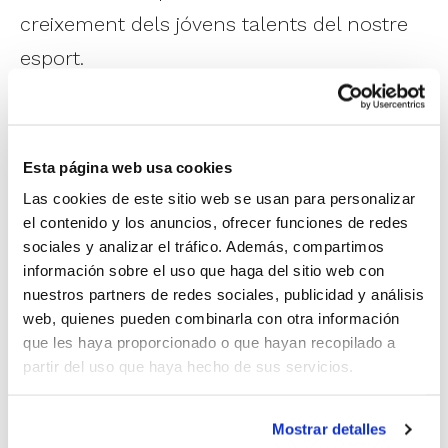
creixement dels jóvens talents del nostre
esport.
La incorporació al Programa de Tecnificació
en la generació 2015 (alevins de primer
Esta página web usa cookies
any) passa per les Jornades de Detecció,
Las cookies de este sitio web se usan para personalizar
l'activitat a partir de la qual es
el contenido y los anuncios, ofrecer funciones de redes
sociales y analizar el tráfico. Además, compartimos
constituiran els grups de treball que
información sobre el uso que haga del sitio web con
entrenaran periòdicament durant tota la
nuestros partners de redes sociales, publicidad y análisis
web, quienes pueden combinarla con otra información
temporada en les diferents seus de la
que les haya proporcionado o que hayan recopilado a
Comunitat Valenciana.
partir del uso que haya hecho de sus servicios.
Les
Jornades de Detecció 2015
estan
Mostrar detalles