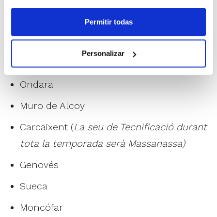
obertes a la participació de qualsevol
jugador/a i es duran a terme el
diumenge
Permitir todas
30 de novembre
en els següents llocs:
Personalizar
El Campello
Ondara
Muro de Alcoy
Carcaixent (
La seu de Tecnificació durant
tota la temporada serà Massanassa)
Genovés
Sueca
Moncófar