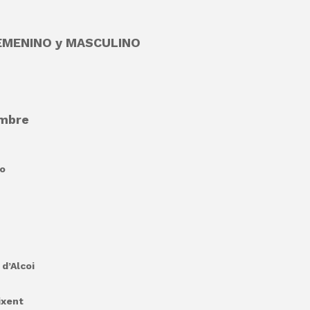
EMENINO y MASCULINO
embre
lo
d’Alcoi
ixent