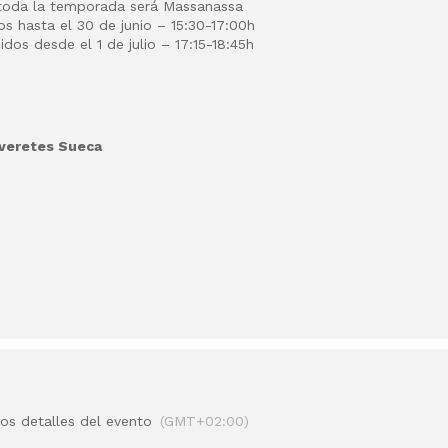
 toda la temporada será Massanassa
s hasta el 30 de junio – 15:30-17:00h
dos desde el 1 de julio – 17:15-18:45h
iveretes Sueca
los detalles del evento
(GMT+02:00)