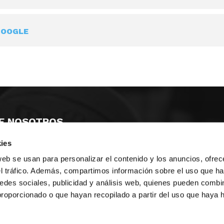
GOOGLE
E NOSOTROS
ies
LLON
MAYOR 100 3º 17ª
IA
MONESTIR DE POBLET 14 1ª 3º
web se usan para personalizar el contenido y los anuncios, ofrec
TE
CIUDAD DE MATANZAS 12
el tráfico. Además, compartimos información sobre el uso que ha
edes sociales, publicidad y análisis web, quienes pueden combin
anos:
fbcv@fbcv.es
proporcionado o que hayan recopilado a partir del uso que haya