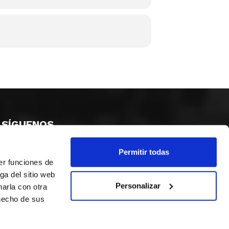
SÍGUENOS
Permitir todas
er funciones de
ga del sitio web
Personalizar
arla con otra
 hecho de sus