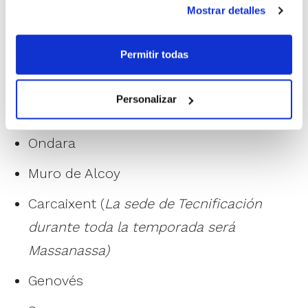
Las
Jornadas de Detección 2015
están
Mostrar detalles
abiertas a la participación de cualquier
jugador/a y se llevarán a cabo el
domingo
Permitir todas
30 de noviembre
en los siguientes lugares:
Personalizar
El Campello
Ondara
Muro de Alcoy
Carcaixent (
La sede de Tecnificación
durante toda la temporada será
Massanassa)
Genovés