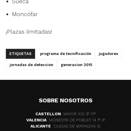
Sueca
Moncófar
¡Plazas limitadas!
ETIQUETAS
programa de tecnificación
jugadores
jornadas de deteccion
generacion 2015
SOBRE NOSOTROS
CASTELLON
MAYOR 100 3º 17ª
VALENCIA
MONESTIR DE POBLET 14 1ª 3º
ALICANTE
CIUDAD DE MATANZAS 12