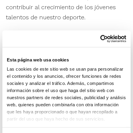
contribuir al crecimiento de los jóvenes
talentos de nuestro deporte.
La incorporación al Programa de
Tecnificación en la generación 2015
(alevines de primer año) pasa por las
Esta página web usa cookies
Jornadas de Detección, la actividad a partir
Las cookies de este sitio web se usan para personalizar
de la que se constituirán los grupos de
el contenido y los anuncios, ofrecer funciones de redes
sociales y analizar el tráfico. Además, compartimos
trabajo que entrenarán periódicamente
información sobre el uso que haga del sitio web con
durante toda la temporada en las
nuestros partners de redes sociales, publicidad y análisis
web, quienes pueden combinarla con otra información
diferentes sedes de la Comunitat
que les haya proporcionado o que hayan recopilado a
Valenciana.
partir del uso que haya hecho de sus servicios.