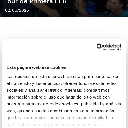
Four de Primera FEB
02/06/2026
La
Final Four de Primera FEB
coneix ja al
que serà l'equip arbitral per a la disputa
dels seus tres partits en els quals es
Esta página web usa cookies
posarà en joc la segona i definitiva plaça
Las cookies de este sitio web se usan para personalizar
el contenido y los anuncios, ofrecer funciones de redes
d'ascens a la Lliga Endesa. Set àrbitres i
sociales y analizar el tráfico. Además, compartimos
dos comissaris entre els quals estarà
información sobre el uso que haga del sitio web con
nuestros partners de redes sociales, publicidad y análisis
l'àrbitre FBCV
Francisco José Zafra
.
web, quienes pueden combinarla con otra información
que les haya proporcionado o que hayan recopilado a
Zafra ha participat esta temporada en
partir del uso que haya hecho de sus servicios.