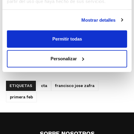
partir del uso que haya hecho de sus servicios.
Zafra ha participado esta temporada en
eventos importantes como la primera Final
Mostrar detalles
de la Copa España y cuenta con un amplio
bagaje en partidos decisivos de categorías
Permitir todas
nacionales.
Personalizar
Foto: L. García
ETIQUETAS
cta
francisco jose zafra
primera feb
SOBRE NOSOTROS