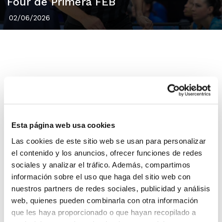
Four de Primera FEB
02/06/2026
La
Final Four de Primera FEB
conoce ya al
que será el equipo arbitral para la disputa
de sus tres encuentros en los que se
Esta página web usa cookies
pondrá en juego la segunda y definitiva
Las cookies de este sitio web se usan para personalizar
plaza de ascenso a la Liga Endesa. Siete
el contenido y los anuncios, ofrecer funciones de redes
sociales y analizar el tráfico. Además, compartimos
árbitros y dos comisarios entre los que
información sobre el uso que haga del sitio web con
estará el árbitro FBCV
Francisco José
nuestros partners de redes sociales, publicidad y análisis
Zafra
.
web, quienes pueden combinarla con otra información
que les haya proporcionado o que hayan recopilado a