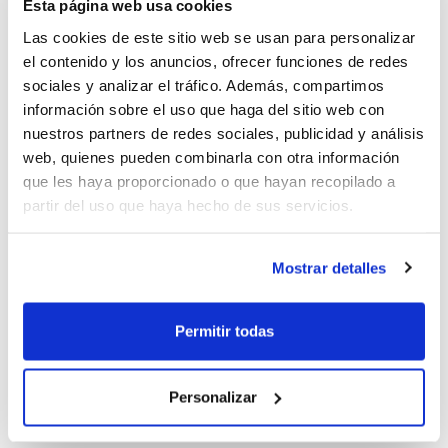
Esta página web usa cookies
Las cookies de este sitio web se usan para personalizar
El Campus se ha celebrado en tres ediciones
el contenido y los anuncios, ofrecer funciones de redes
diferenciadas: Minibasket, Infantil y Cadete Junior.
sociales y analizar el tráfico. Además, compartimos
Todos los participantes recibirán en los próximos días
información sobre el uso que haga del sitio web con
un
informe personalizado
sobre su juego, con las
nuestros partners de redes sociales, publicidad y análisis
observaciones y recomendaciones de los entrenadores
web, quienes pueden combinarla con otra información
del Campus para que el jugador/a mantenga su
que les haya proporcionado o que hayan recopilado a
progresión.
partir del uso que haya hecho de sus servicios.
Y precisamente para que esa progresión apenas se
Mostrar detalles
detenga en unas semanas coincidiendo con las
vacaciones de verano, la Federación ha diseñado una
nueva actividad para reencontrarse con el baloncesto
Permitir todas
tras el parón del mes de agosto. Se trata del 1º
Campus de Pretemporada FBCV, que se celebrará a
Personalizar
principios del mes de septiembre y que está pensado
tanto para jugadores/as a título individual como para