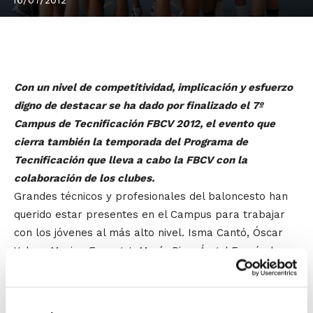
Con un nivel de competitividad, implicación y esfuerzo
digno de destacar se ha dado por finalizado el 7º
Campus de Tecnificación FBCV 2012, el evento que
cierra también la temporada del Programa de
Tecnificación que lleva a cabo la FBCV con la
colaboración de los clubes.
Grandes técnicos y profesionales del baloncesto han
querido estar presentes en el Campus para trabajar
con los jóvenes al más alto nivel. Isma Cantó, Óscar
Yebra, Marina Ferragut, María Pina, Ángel Fernández,
Chechu Mulero,… són sólo algunos de los
entrenadores/as que, junto a los seleccionadores
autonómicos, han puesto el listón de trabajo muy alto.