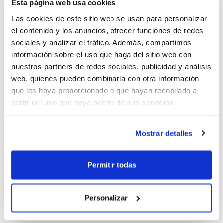
Esta página web usa cookies
Las cookies de este sitio web se usan para personalizar
El Campus se ha celebrado en tres ediciones
el contenido y los anuncios, ofrecer funciones de redes
diferenciadas: Minibasket, Infantil y Cadete Junior.
sociales y analizar el tráfico. Además, compartimos
Todos los participantes recibirán en los próximos días
información sobre el uso que haga del sitio web con
un
informe personalizado
sobre su juego, con las
nuestros partners de redes sociales, publicidad y análisis
observaciones y recomendaciones de los entrenadores
web, quienes pueden combinarla con otra información
del Campus para que el jugador/a mantenga su
que les haya proporcionado o que hayan recopilado a
progresión.
partir del uso que haya hecho de sus servicios.
Y precisamente para que esa progresión apenas se
Mostrar detalles
detenga en unas semanas coincidiendo con las
vacaciones de verano, la Federación ha diseñado una
nueva actividad para reencontrarse con el baloncesto
Permitir todas
tras el parón del mes de agosto. Se trata del 1º
Campus de Pretemporada FBCV, que se celebrará a
Personalizar
principios del mes de septiembre y que está pensado
tanto para jugadores/as a título individual como para