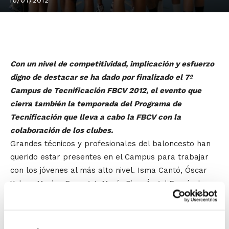
Con un nivel de competitividad, implicación y esfuerzo
digno de destacar se ha dado por finalizado el 7º
Campus de Tecnificación FBCV 2012, el evento que
cierra también la temporada del Programa de
Tecnificación que lleva a cabo la FBCV con la
colaboración de los clubes.
Grandes técnicos y profesionales del baloncesto han
querido estar presentes en el Campus para trabajar
con los jóvenes al más alto nivel. Isma Cantó, Óscar
Yebra, Marina Ferragut, María Pina, Ángel Fernández,
Chechu Mulero,… són sólo algunos de los
entrenadores/as que, junto a los seleccionadores
autonómicos, han puesto el listón de trabajo muy alto.