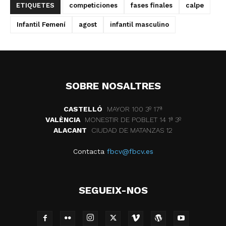
ETIQUETES
competiciones
fases finales
calpe
Infantil Femení
agost
infantil masculino
SOBRE NOSALTRES
CASTELLÓ
MAYOR 100 3º 17ª
VALÈNCIA
MONESTIR DE POBLET 14 1ª 3º
ALACANT
CIUDAD DE MATANZAS 12
Contacta
fbcv@fbcv.es
SEGUEIX-NOS