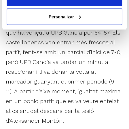
sentenciar fins als últims minuts.
Personalizar
La tercera plaça se l'emporta TAU Castelló,
que ha vençut a UPB Gandia per 64-57. Els
castellonencs van entrar més frescos al
partit, fent-se amb un parcial d'inici de 7-0,
però UPB Gandia va tardar un minut a
reaccionar i li va donar la volta al
marcador guanyant el primer període (9-
11). A partir d'eixe moment, igualtat màxima
en un bonic partit que es va veure entelat
al caient del descans per la lesió
d'Aleksander Montón.