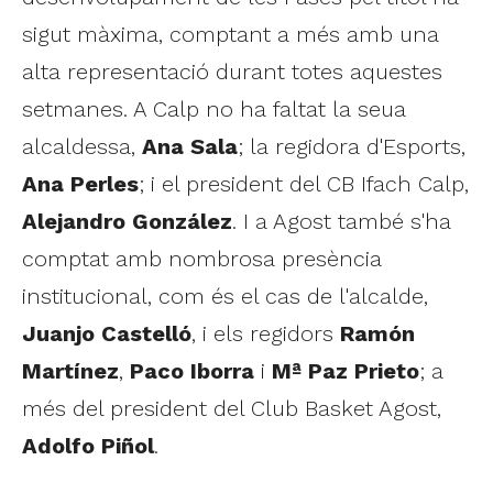
sigut màxima, comptant a més amb una
alta representació durant totes aquestes
setmanes. A Calp no ha faltat la seua
alcaldessa,
Ana Sala
; la regidora d'Esports,
Ana Perles
; i el president del CB Ifach Calp,
Alejandro González
. I a Agost també s'ha
comptat amb nombrosa presència
institucional, com és el cas de l'alcalde,
Juanjo Castelló
, i els regidors
Ramón
Martínez
,
Paco Iborra
i
Mª Paz Prieto
; a
més del president del Club Basket Agost,
Adolfo Piñol
.