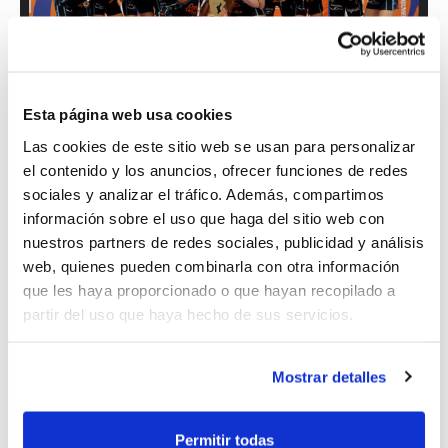
Esta página web usa cookies
Las cookies de este sitio web se usan para personalizar
El València Basket s'ha proclamat campió
el contenido y los anuncios, ofrecer funciones de redes
Infantil Masculí IR Autonòmic
després de
sociales y analizar el tráfico. Además, compartimos
información sobre el uso que haga del sitio web con
guanyar els seus tres partits de la Fase. En
nuestros partners de redes sociales, publicidad y análisis
la jornada inaugural va véncer a UPB
web, quienes pueden combinarla con otra información
que les haya proporcionado o que hayan recopilado a
Gandia (15-55), l'endemà va derrotar a TAU
partir del uso que haya hecho de sus servicios.
Castelló (36-77) i aquest diumenge ha
posat el colofó davant Nexus Godella (89-
Mostrar detalles
75) en un partit en el qual va haver
d'emprar-se a fons i que no va aconseguir
Permitir todas