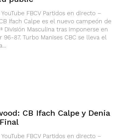
l YouTube FBCV Partidos en directo –
 CB Ifach Calpe es el nuevo campeón de
1ª División Masculina tras imponerse en
r 96-87. Turbo Manises CBC se lleva el
...
wood: CB Ifach Calpe y Denia
Final
l YouTube FBCV Partidos en directo –