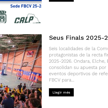
Seus Finals 2025-
Seis localidades de la Com
protagonistas de la recta 
2025-2026. Ondara, Elche, B
consolidan su apuesta por 
eventos deportivos de refe
FBCV para...
Llegir més