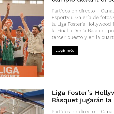
Partidos en directo – Cana
EsportViu Galería de fotos
la Liga Foster's Hollywood 
la Final a Denia Bàsquet po
tercer puesto y en la cuarta
Llegir més
Liga Foster’s Holly
Bàsquet jugarán la 
Partidos en directo – Cana