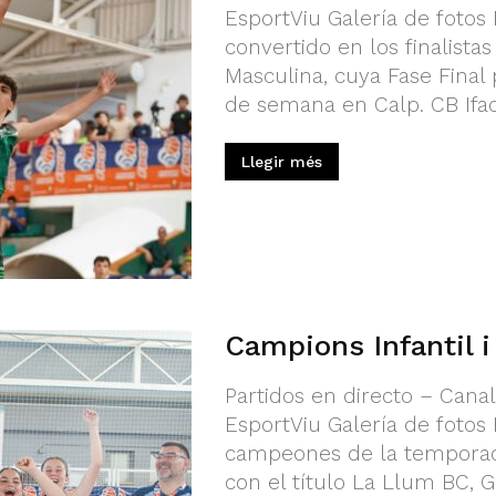
EsportViu Galería de fotos
convertido en los finalistas
Masculina, cuya Fase Final 
de semana en Calp. CB Ifach
Llegir més
Campions Infantil i
Partidos en directo – Cana
EsportViu Galería de fotos 
campeones de la temporad
con el título La Llum BC, G