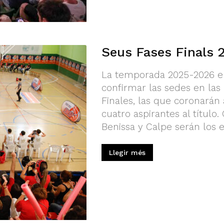
Seus Fases Finals
La temporada 2025-2026 en
confirmar las sedes en las
Finales, las que coronarán
cuatro aspirantes al título.
Benissa y Calpe serán los e
Llegir més