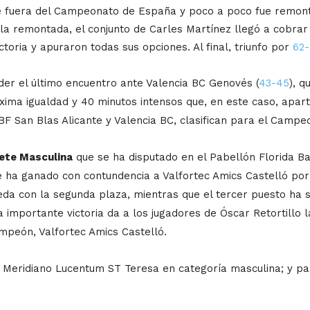
e fuera del Campeonato de España y poco a poco fue remont
 la remontada, el conjunto de Carles Martínez llegó a cobrar
toria y apuraron todas sus opciones. Al final, triunfo por
62-
er el último encuentro ante Valencia BC Genovés (
43-45
), q
ima igualdad y 40 minutos intensos que, en este caso, aparta
 BF San Blas Alicante y Valencia BC, clasifican para el Cam
dete Masculina
que se ha disputado en el Pabellón Florida Ba
 ha ganado con contundencia a Valfortec Amics Castelló po
eda con la segunda plaza, mientras que el tercer puesto ha 
a importante victoria da a los jugadores de Óscar Retortillo
mpeón, Valfortec Amics Castelló.
l Meridiano Lucentum ST Teresa en categoría masculina; y pa