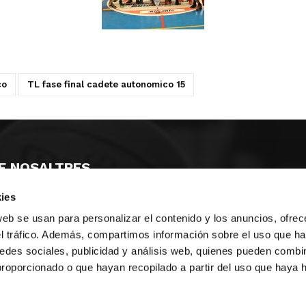
co
TL fase final cadete autonomico 15
E NOSALTRES
ies
LLÓ
MAYOR 100 3º 17ª
IA
MONESTIR DE POBLET 14 1ª 3º
web se usan para personalizar el contenido y los anuncios, ofrec
T
CIUDAD DE MATANZAS 12
el tráfico. Además, compartimos información sobre el uso que ha
edes sociales, publicidad y análisis web, quienes pueden combin
ta
fbcv@fbcv.es
proporcionado o que hayan recopilado a partir del uso que haya