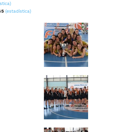
stica)
45
(estadística)