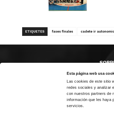
ETIQUETES
fases finales
cadete ir autonomi
SOBR
Esta página web usa cook
CASTE
VALÈNC
Las cookies de este sitio 
ALACAN
redes sociales y analizar 
con nuestros partners de r
Contac
información que les haya 
servicios.