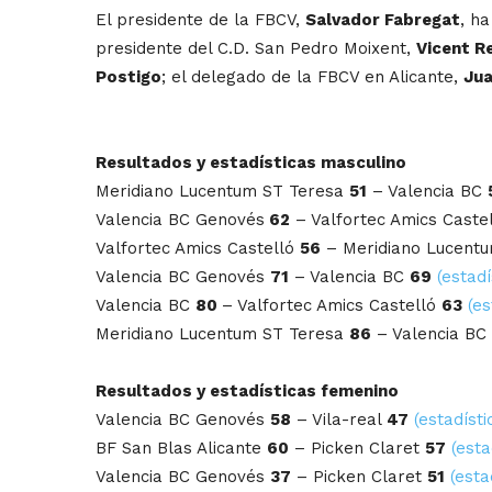
El presidente de la FBCV,
Salvador Fabregat
, h
presidente del C.D. San Pedro Moixent,
Vicent R
Postigo
; el delegado de la FBCV en Alicante,
Jua
Resultados y estadísticas masculino
Meridiano Lucentum ST Teresa
51
– Valencia BC
Valencia BC Genovés
62
– Valfortec Amics Caste
Valfortec Amics Castelló
56
– Meridiano Lucent
Valencia BC Genovés
71
– Valencia BC
69
(estadí
Valencia BC
80
– Valfortec Amics Castelló
63
(es
Meridiano Lucentum ST Teresa
86
– Valencia BC
Resultados y estadísticas femenino
Valencia BC Genovés
58
– Vila-real
47
(estadísti
BF San Blas Alicante
60
– Picken Claret
57
(esta
Valencia BC Genovés
37
– Picken Claret
51
(esta