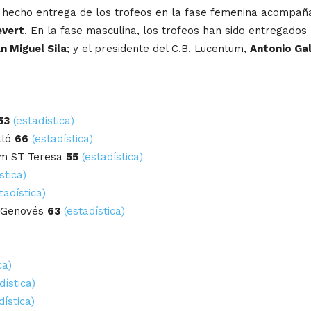
a hecho entrega de los trofeos en la fase femenina acompañ
evert
. En la fase masculina, los trofeos han sido entregados
n Miguel Sila
; y el presidente del C.B. Lucentum,
Antonio Ga
53
(estadística)
lló
66
(estadística)
um ST Teresa
55
(estadística)
stica)
tadística)
 Genovés
63
(estadística)
ca)
dística)
dística)