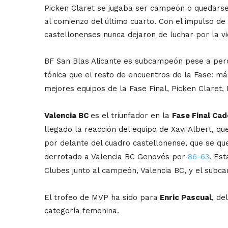
Picken Claret se jugaba ser campeón o quedars
al comienzo del último cuarto. Con el impulso de
castellonenses nunca dejaron de luchar por la vic
BF San Blas Alicante es subcampeón pese a perd
tónica que el resto de encuentros de la Fase: máx
mejores equipos de la Fase Final, Picken Claret,
Valencia BC
es el triunfador en la
Fase Final Ca
llegado la reacción del equipo de Xavi Albert,
que
por delante del cuadro castellonense, que
se qu
derrotado a Valencia BC Genovés por
86-63
. Est
Clubes junto al campeón, Valencia BC, y el subca
El trofeo de MVP ha sido para
Enric Pascual
, de
categoría femenina.