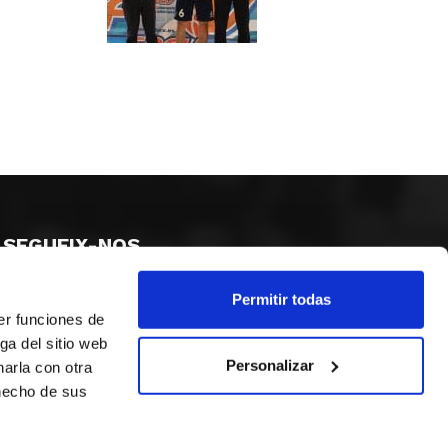
SEGUEIX-NOS
Permitir todas
er funciones de
ga del sitio web
Personalizar
arla con otra
 hecho de sus