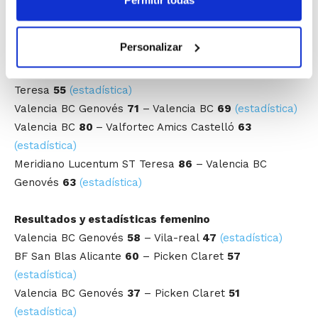
Permitir todas
(estadística)
Valencia BC Genovés
62
– Valfortec Amics Castelló
66
Personalizar
(estadística)
Valfortec Amics Castelló
56
– Meridiano Lucentum ST
Teresa
55
(estadística)
Valencia BC Genovés
71
– Valencia BC
69
(estadística)
Valencia BC
80
– Valfortec Amics Castelló
63
(estadística)
Meridiano Lucentum ST Teresa
86
– Valencia BC
Genovés
63
(estadística)
Resultados y estadísticas femenino
Valencia BC Genovés
58
– Vila-real
47
(estadística)
BF San Blas Alicante
60
– Picken Claret
57
(estadística)
Valencia BC Genovés
37
– Picken Claret
51
(estadística)