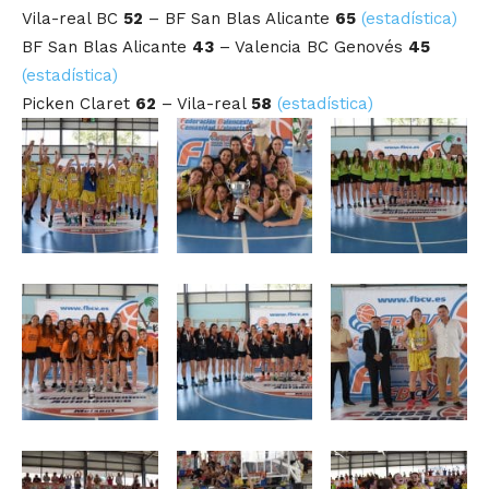
Vila-real BC
52
– BF San Blas Alicante
65
(estadística)
BF San Blas Alicante
43
– Valencia BC Genovés
45
(estadística)
Picken Claret
62
– Vila-real
58
(estadística)