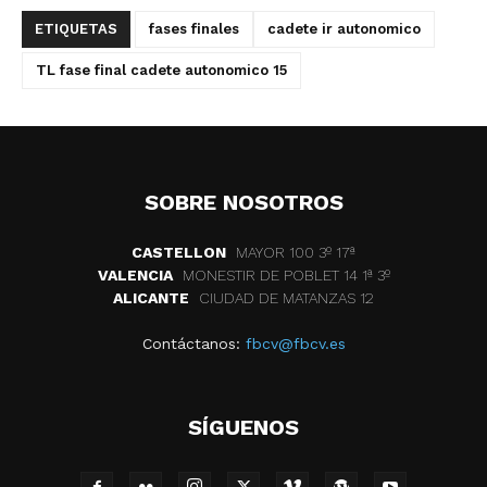
ETIQUETAS
fases finales
cadete ir autonomico
TL fase final cadete autonomico 15
SOBRE NOSOTROS
CASTELLON
MAYOR 100 3º 17ª
VALENCIA
MONESTIR DE POBLET 14 1ª 3º
ALICANTE
CIUDAD DE MATANZAS 12
Contáctanos:
fbcv@fbcv.es
SÍGUENOS