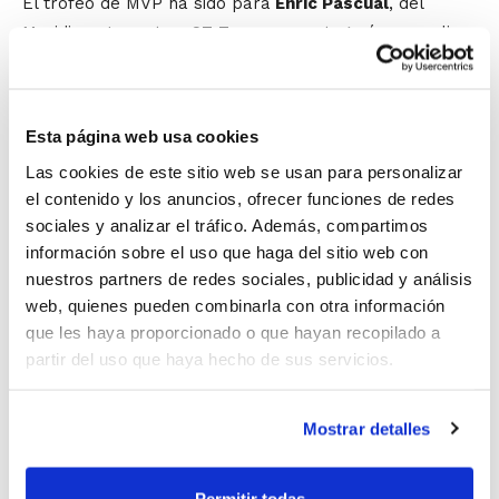
El trofeo de MVP ha sido para
Enric Pascual
, del
Meridiano Lucentum ST Teresa en categoría masculina;
y para
Isabel Hernández
, del Picken Claret, en
categoría femenina.
Esta página web usa cookies
El presidente de la FBCV,
Salvador Fabregat
, ha hecho
Las cookies de este sitio web se usan para personalizar
entrega de los trofeos en la fase femenina
el contenido y los anuncios, ofrecer funciones de redes
acompañado del alcalde de Moixent,
Vicente Dubal
, y
sociales y analizar el tráfico. Además, compartimos
del presidente del C.D. San Pedro Moixent,
Vicent
información sobre el uso que haga del sitio web con
Revert
. En la fase masculina, los trofeos han sido
nuestros partners de redes sociales, publicidad y análisis
entregados por el concejal de Deportes de Alicante,
web, quienes pueden combinarla con otra información
Mariano Postigo
; el delegado de la FBCV en Alicante,
que les haya proporcionado o que hayan recopilado a
Juan Miguel Sila
; y el presidente del C.B. Lucentum,
partir del uso que haya hecho de sus servicios.
Antonio Gallego
.
Mostrar detalles
Resultados y estadísticas masculino
Meridiano Lucentum ST Teresa
51
– Valencia BC
53