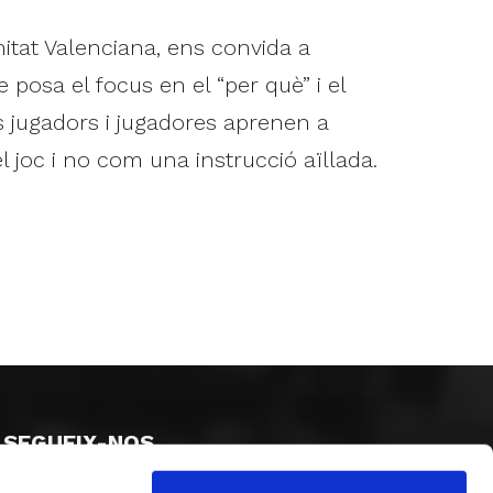
tat Valenciana, ens convida a
osa el focus en el “per què” i el
ls jugadors i jugadores aprenen a
l joc i no com una instrucció aïllada.
SEGUEIX-NOS