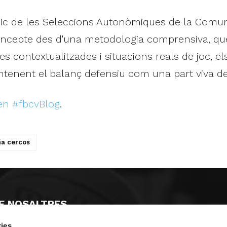
ic de les Seleccions Autonòmiques de la Comuni
ncepte des d'una metodologia comprensiva, que p
s contextualitzades i situacions reals de joc, e
 entenent el balanç defensiu com una part viva de
 en #fbcvBlog
.
a cercos
E NOSALTRES
ies