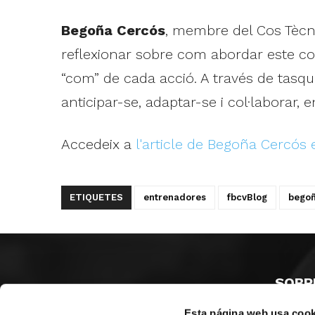
Begoña Cercós
, membre del Cos Tècn
reflexionar sobre com abordar este co
“com” de cada acció. A través de tasque
anticipar-se, adaptar-se i col·laborar,
Accedeix a
l'article de Begoña Cercós
ETIQUETES
entrenadores
fbcvBlog
begoñ
SOBR
Esta página web usa cook