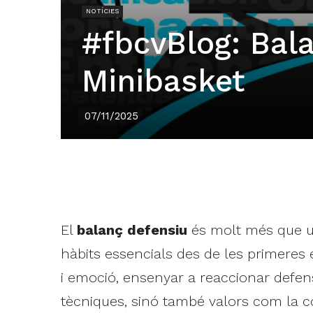
NOTÍCIES
#fbcvBlog: Bal
Minibasket
07/11/2025
El
balanç defensiu
és molt més que una
hàbits essencials des de les primeres 
i emoció, ensenyar a reaccionar defe
tècniques, sinó també valors com la co