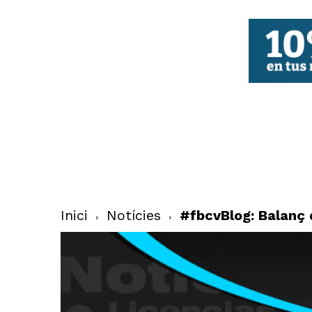
FBCV
Inici
Notícies
#fbcvBlog: Balanç 