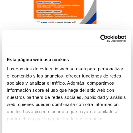
Las Fases Finales Alevín IR Autonómico se
celebrarán
del 22 al 24 de mayo
. Los
equipos se medirán entre sí en un formato
Esta página web usa cookies
Las cookies de este sitio web se usan para personalizar
de todos contra todos. Los encuentros se
el contenido y los anuncios, ofrecer funciones de redes
emitirán en directo
a través de
sociales y analizar el tráfico. Además, compartimos
EsportViu
(la plataforma de la Asociación
información sobre el uso que haga del sitio web con
nuestros partners de redes sociales, publicidad y análisis
de Federaciones Deportivas de la
web, quienes pueden combinarla con otra información
Comunitat Valenciana) y del
Canal YouTube
que les haya proporcionado o que hayan recopilado a
partir del uso que haya hecho de sus servicios.
FBCV
. Además,
la estadística completa
podrá seguirse en vivo a través de la App