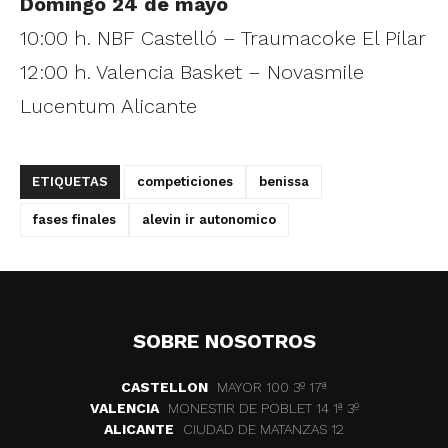
Domingo 24 de mayo
10:00 h. NBF Castelló – Traumacoke El Pilar
12:00 h. Valencia Basket – Novasmile
Lucentum Alicante
ETIQUETAS
competiciones
benissa
fases finales
alevin ir autonomico
SOBRE NOSOTROS
CASTELLON
MAYOR 100 3º 17ª
VALENCIA
MONESTIR DE POBLET 14 1ª 3º
ALICANTE
CIUDAD DE MATANZAS 12