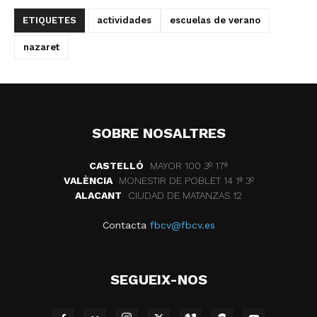
ETIQUETES
actividades
escuelas de verano
nazaret
SOBRE NOSALTRES
CASTELLÓ
MAYOR 100 3º 17ª
VALÈNCIA
MONESTIR DE POBLET 14 1ª 3º
ALACANT
CIUDAD DE MATANZAS 12
Contacta
fbcv@fbcv.es
SEGUEIX-NOS