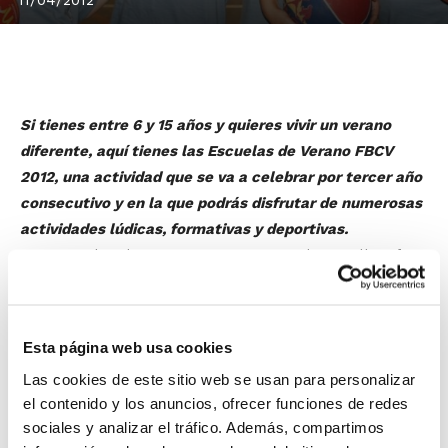
Si tienes entre 6 y 15 años y quieres vivir un verano
diferente, aquí tienes las Escuelas de Verano FBCV
2012, una actividad que se va a celebrar por tercer año
consecutivo y en la que podrás disfrutar de numerosas
actividades lúdicas, formativas y deportivas.
Las Escuelas de Verano FBCV 2012 se desarrollan
de
lunes a viernes desde el 25 de junio hasta el 27 de
julio
, siendo el complemento ideal para el tiempo
libre, puesto que combinan la práctica de diversos
Esta página web usa cookies
deportes y juegos con la realización de talleres lúdicos
Las cookies de este sitio web se usan para personalizar
de temática variada, en los que primará por encima de
el contenido y los anuncios, ofrecer funciones de redes
cualquier objetivo lúdico la transmisión de los valores
sociales y analizar el tráfico. Además, compartimos
sociales más importantes, dando así un paso muy