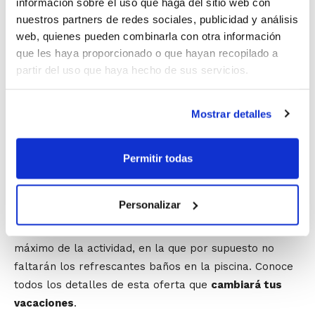
información sobre el uso que haga del sitio web con
importante en la formación integral de todos los
nuestros partners de redes sociales, publicidad y análisis
participantes.
web, quienes pueden combinarla con otra información
que les haya proporcionado o que hayan recopilado a
Una de las ventajas de las Escuelas de Verano es que
partir del uso que haya hecho de sus servicios.
se desarrollan en
5 turnos semanales
, con la
posibilidad de inscribirse a la semana que se prefiera,
Mostrar detalles
a varias de ellas, o incluso el mes entero.
Gracias a la colaboración de la Fundación Deportiva
Permitir todas
Municipal del Ayuntamiento de Valencia, las Escuelas
de Verano se van a realizar en el Polideportivo
Personalizar
Nazaret de Valencia, un lugar que cuenta con todas las
instalaciones necesarias para poder disfrutar al
máximo de la actividad, en la que por supuesto no
faltarán los refrescantes baños en la piscina. Conoce
todos los detalles de esta oferta que
cambiará tus
vacaciones
.