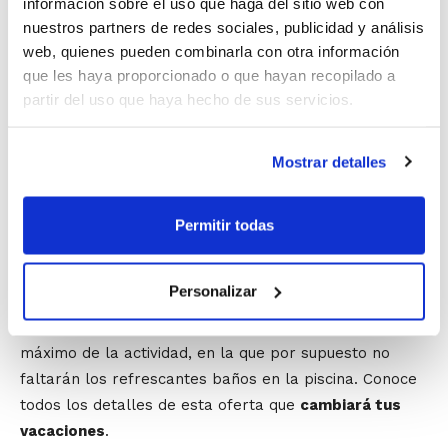
información sobre el uso que haga del sitio web con
importante en la formación integral de todos los
nuestros partners de redes sociales, publicidad y análisis
participantes.
web, quienes pueden combinarla con otra información
que les haya proporcionado o que hayan recopilado a
Una de las ventajas de las Escuelas de Verano es que
partir del uso que haya hecho de sus servicios.
se desarrollan en
5 turnos semanales
, con la
posibilidad de inscribirse a la semana que se prefiera,
Mostrar detalles
a varias de ellas, o incluso el mes entero.
Gracias a la colaboración de la Fundación Deportiva
Permitir todas
Municipal del Ayuntamiento de Valencia, las Escuelas
de Verano se van a realizar en el Polideportivo
Personalizar
Nazaret de Valencia, un lugar que cuenta con todas las
instalaciones necesarias para poder disfrutar al
máximo de la actividad, en la que por supuesto no
faltarán los refrescantes baños en la piscina. Conoce
todos los detalles de esta oferta que
cambiará tus
vacaciones
.