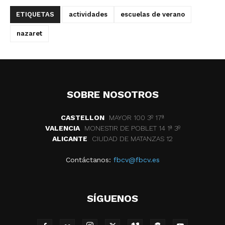
ETIQUETAS
actividades
escuelas de verano
nazaret
SOBRE NOSOTROS
CASTELLON
MAYOR 100 3º 17ª
VALENCIA
MONESTIR DE POBLET 14 1ª 3º
ALICANTE
CIUDAD DE MATANZAS 12
Contáctanos:
fbcv@fbcv.es
SÍGUENOS