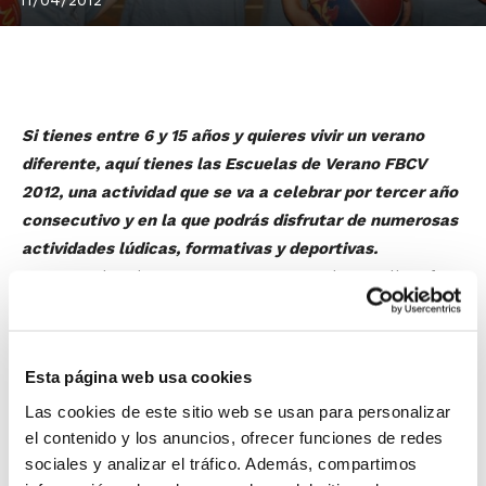
Si tienes entre 6 y 15 años y quieres vivir un verano
diferente, aquí tienes las Escuelas de Verano FBCV
2012, una actividad que se va a celebrar por tercer año
consecutivo y en la que podrás disfrutar de numerosas
actividades lúdicas, formativas y deportivas.
Las Escuelas de Verano FBCV 2012 se desarrollan
de
lunes a viernes desde el 25 de junio hasta el 27 de
julio
, siendo el complemento ideal para el tiempo
libre, puesto que combinan la práctica de diversos
Esta página web usa cookies
deportes y juegos con la realización de talleres lúdicos
Las cookies de este sitio web se usan para personalizar
de temática variada, en los que primará por encima de
el contenido y los anuncios, ofrecer funciones de redes
cualquier objetivo lúdico la transmisión de los valores
sociales y analizar el tráfico. Además, compartimos
sociales más importantes, dando así un paso muy