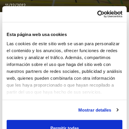
11/12/2012
Esta página web usa cookies
El pasado viernes 30 de noviembre, el Nou Bàsquet
Las cookies de este sitio web se usan para personalizar
Femení Castelló hizo la presentación de sus equipos
el contenido y los anuncios, ofrecer funciones de redes
antes las autoridades y los medios de comunicación.
sociales y analizar el tráfico. Además, compartimos
Al acto asistieron la concejal de Deportes del
información sobre el uso que haga del sitio web con
Ayuntamiento de Castellón,
Begoña Carrasco
; y el
nuestros partners de redes sociales, publicidad y análisis
web, quienes pueden combinarla con otra información
delegado de la FBCV en Castellón,
Raúl Blanco
.
que les haya proporcionado o que hayan recopilado a
partir del uso que haya hecho de sus servicios.
El Club cuenta este año con un total de 16
equipos: 2 Seniors, 2 Juniors, 2 Cadetes, 4
Mostrar detalles
Infantiles, 2 Alevines, 3 Benjamines y un
Baby-basket.
Permitir todas