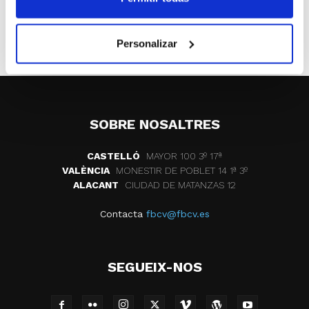
ETIQUETES
clubes
n.b.f. castello
presentacion
Personalizar
SOBRE NOSALTRES
CASTELLÓ
MAYOR 100 3º 17ª
VALÈNCIA
MONESTIR DE POBLET 14 1ª 3º
ALACANT
CIUDAD DE MATANZAS 12
Contacta
fbcv@fbcv.es
SEGUEIX-NOS