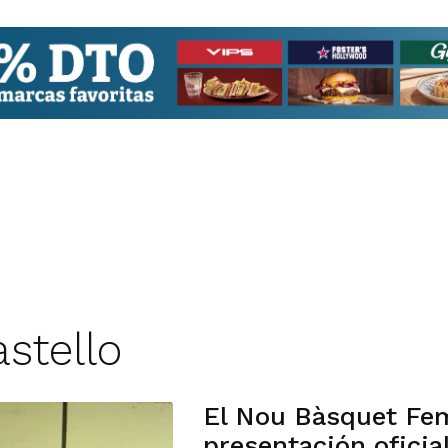
astello
El Nou Bàsquet Fem
presentación oficia