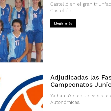
Castelló en el gran triunfad
Castellón.
Llegir més
Adjudicadas las Fas
Campeonatos Junio
Ya han sido adjudicadas las
Autonómicas.