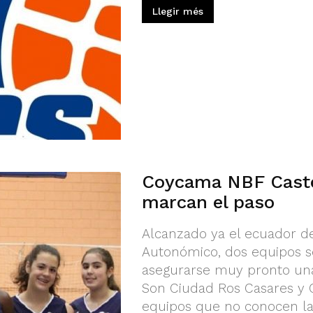
Llegir més
Coycama NBF Caste
marcan el paso
Alcanzado ya el ecuador de
Autonómico, dos equipos s
asegurarse muy pronto una
Son Ciudad Ros Casares y 
equipos que no conocen la