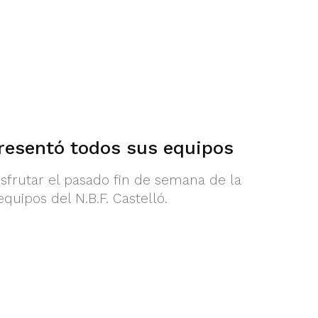
presentó todos sus equipos
isfrutar el pasado fin de semana de la
quipos del N.B.F. Castelló.