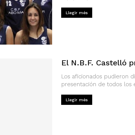
Llegir més
El N.B.F. Castelló 
Los aficionados pudieron d
presentación de todos los e
Llegir més