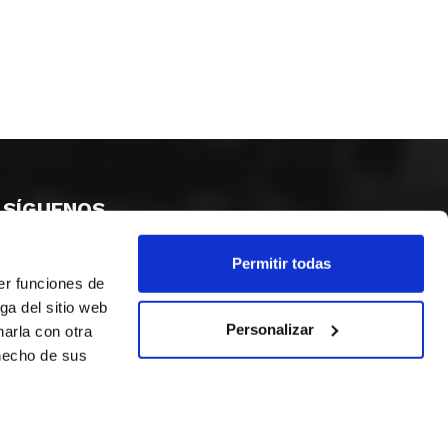
SÍGUENOS
Permitir todas
er funciones de
ga del sitio web
Personalizar
arla con otra
 hecho de sus