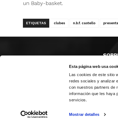
un Baby-basket.
ETIQUETAS
clubes
n.b.f. castello
present
SOBR
Esta página web usa cook
CASTE
VALENC
Las cookies de este sitio 
ALICAN
redes sociales y analizar 
con nuestros partners de r
Contáct
información que les haya 
servicios.
© FEDERACIÓN BALONCESTO COMUNIDAD VALENCIANA
|
Arch
Mostrar detalles