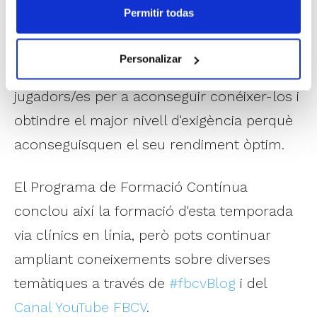
Permitir todas
adaptar l'estil de lideratge en funció del
moment en el qual es troba l'equip, i en la
Personalizar
necessitat de saber escoltar els nostres
jugadors/es per a aconseguir conéixer-los i
obtindre el major nivell d'exigència perquè
aconseguisquen el seu rendiment òptim.
El Programa de Formació Contínua
conclou així la formació d'esta temporada
via clínics en línia, però pots continuar
ampliant coneixements sobre diverses
temàtiques a través de
#fbcvBlog
i del
Canal YouTube FBCV
.