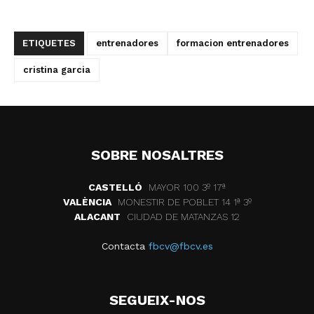
ETIQUETES
entrenadores
formacion entrenadores
cristina garcia
SOBRE NOSALTRES
CASTELLÓ
MAYOR 100 3º 17ª
VALÈNCIA
MONESTIR DE POBLET 14 1ª 3º
ALACANT
CIUDAD DE MATANZAS 12
Contacta
fbcv@fbcv.es
SEGUEIX-NOS