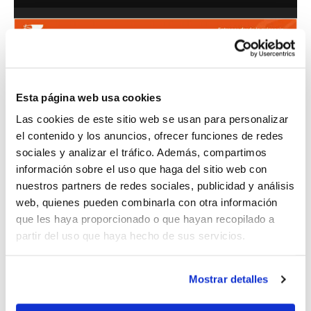
Esta página web usa cookies
Las cookies de este sitio web se usan para personalizar
el contenido y los anuncios, ofrecer funciones de redes
sociales y analizar el tráfico. Además, compartimos
información sobre el uso que haga del sitio web con
nuestros partners de redes sociales, publicidad y análisis
web, quienes pueden combinarla con otra información
Al llarg de l'activitat, Cristina va abordar
que les haya proporcionado o que hayan recopilado a
partir del uso que haya hecho de sus servicios.
una sèrie d'aspectes clau a l'hora de
comunicar-nos amb els nostres
Mostrar detalles
jugadors/es, donant valor al com ho fem i
quan, i incidint en la importància de saber