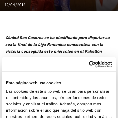
12/04/2012
Ciudad Ros Casares se ha clasificado para disputar su
sexta final de la Liga Femenina consecutiva con la
victoria conseguida este miércoles en el Pabellón
Cerro del Telégrafo, en un encuentro en el que el Rivas
Ecópolis luchó hasta el final por llevar la eliminatoria a
un tercer partido, pero el conjunto valenciano acabó
con sus ilusiones en el último cuarto con un parcial de
Esta página web usa cookies
0-11.
Las cookies de este sitio web se usan para personalizar
La jugadora más destacada del Ciudad Ros Casares fue
el contenido y los anuncios, ofrecer funciones de redes
Ann Wauters
con 23 puntos y cuatro rebotes, mientras
sociales y analizar el tráfico. Además, compartimos
que por parte de Rivas Ecópolis la mejor del partido
información sobre el uso que haga del sitio web con
fue
Anna Cruz
con 20 puntos, siete rebotes y cuatro
nuestros partners de redes sociales, publicidad y análisis