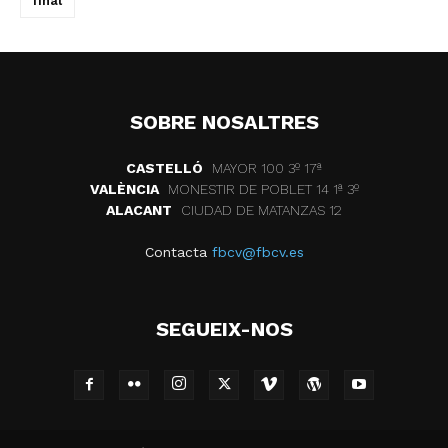
final
SOBRE NOSALTRES
CASTELLÓ
MAYOR 100 3º 17ª
VALÈNCIA
MONESTIR DE POBLET 14 1ª 3º
ALACANT
CIUDAD DE MATANZAS 12
Contacta
fbcv@fbcv.es
SEGUEIX-NOS