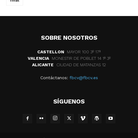
final
SOBRE NOSOTROS
CASTELLON
MAYOR 100 3º 17ª
VALENCIA
MONESTIR DE POBLET 14 1ª 3º
ALICANTE
CIUDAD DE MATANZAS 12
Contáctanos:
fbcv@fbcv.es
SÍGUENOS