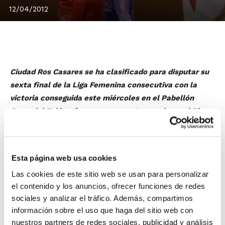
12/04/2012
Ciudad Ros Casares se ha clasificado para disputar su
sexta final de la Liga Femenina consecutiva con la
victoria conseguida este miércoles en el Pabellón
Cerro del Telégrafo, en un encuentro en el que el Rivas
Ecópolis luchó hasta el final por llevar la eliminatoria a
un tercer partido, pero el conjunto valenciano acabó
con sus ilusiones en el último cuarto con un parcial de
Esta página web usa cookies
0-11.
Las cookies de este sitio web se usan para personalizar
La jugadora más destacada del Ciudad Ros Casares fue
el contenido y los anuncios, ofrecer funciones de redes
Ann Wauters
con 23 puntos y cuatro rebotes, mientras
sociales y analizar el tráfico. Además, compartimos
que por parte de Rivas Ecópolis la mejor del partido
información sobre el uso que haga del sitio web con
fue
Anna Cruz
con 20 puntos, siete rebotes y cuatro
nuestros partners de redes sociales, publicidad y análisis