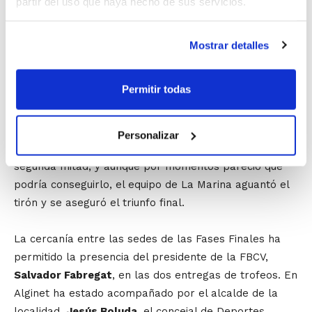
partir del uso que haya hecho de sus servicios.
DBC-EMB Denia termina tercero obteniendo la
clasificación para el Campeonato de España tras
Mostrar detalles
derrotar al C.B. Barcas-RC por 58-77. DBC-EMB Denia
ha salido a por todas para hacerse con esa tercera
Permitir todas
plaza de la Fase. Las alicantinas han estado muy
activas tanto en la faceta defensiva como en la
ofensiva y al descanso ya sacaban más de 20 puntos
Personalizar
de ventaja. El C.B. Barcas intentó la remontada en la
segunda mitad, y aunque por momentos pareció que
podría conseguirlo, el equipo de La Marina aguantó el
tirón y se aseguró el triunfo final.
La cercanía entre las sedes de las Fases Finales ha
permitido la presencia del presidente de la FBCV,
Salvador Fabregat
, en las dos entregas de trofeos. En
Alginet ha estado acompañado por el alcalde de la
localidad,
Jesús Boluda
, el concejal de Deportes,