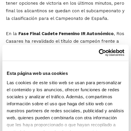
tener opciones de victoria en los últimos minutos, pero
final los alicantinos se quedan con el subcampeonato y
la clasificación para el Campeonato de España.
En la
Fase Final Cadete Femenino IR Autonómico
, Ros
Casares ha revalidado el título de campeón frente a
un duro rival como el BF San Blas por 61-52. Las
alicantinas supieron contener inicialmente los intentos
del Ros de marcharse en el marcador. Pero la
diferencia estuvo casi siempre rondando los 10 puntos,
Esta página web usa cookies
y eso al final terminó siendo insalvable para las
Las cookies de este sitio web se usan para personalizar
jugadoras de Laura Lago, que vieron como la
el contenido y los anuncios, ofrecer funciones de redes
remontada se ponía cada vez más cuesta arriba. Los
sociales y analizar el tráfico. Además, compartimos
minutos pasaban y pese a que hubo momentos en los
información sobre el uso que haga del sitio web con
que la remontada parecía posible, al final el Ros
nuestros partners de redes sociales, publicidad y análisis
consiguió aguantar y lograr el triunfo en una de las
web, quienes pueden combinarla con otra información
que les haya proporcionado o que hayan recopilado a
finales más igualadas de los últimos años.