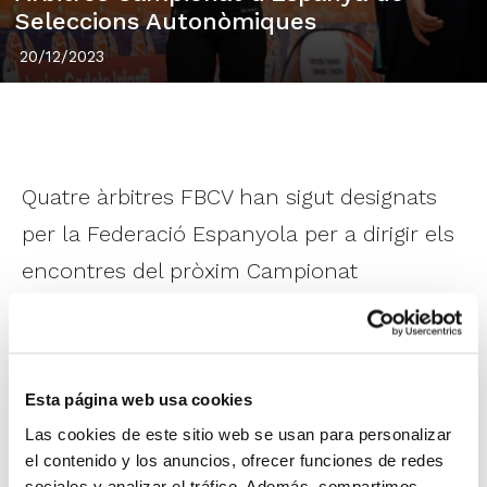
Seleccions Autonòmiques
20/12/2023
Quatre àrbitres FBCV han sigut designats
per la Federació Espanyola per a dirigir els
encontres del pròxim Campionat
d'Espanya Infantil i Cadet de Seleccions
Autonòmiques, que tindrà lloc a Huelva del
3 al 7 de gener.
Esta página web usa cookies
Las cookies de este sitio web se usan para personalizar
Clara Mas
i
Ximo Peris
arbitraran el
el contenido y los anuncios, ofrecer funciones de redes
Campionat Cadet, mentre que
Nuria Aracil
sociales y analizar el tráfico. Además, compartimos