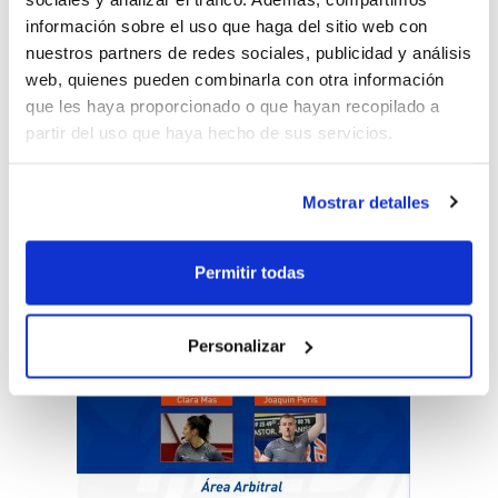
información sobre el uso que haga del sitio web con
i
Abel Cister
estaran en el Campionat
nuestros partners de redes sociales, publicidad y análisis
Infantil.
web, quienes pueden combinarla con otra información
que les haya proporcionado o que hayan recopilado a
partir del uso que haya hecho de sus servicios.
Es tracta d'una nova oportunitat de
continuar formant-se i viure grans
Mostrar detalles
experiències a nivell nacional.
Permitir todas
Personalizar