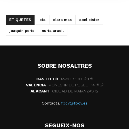
ETIQUETES
cta
clara mas
abel cister
joaquin peris
nuria aracil
SOBRE NOSALTRES
CASTELLÓ
MAYOR 100 3º 17ª
VALÈNCIA
MONESTIR DE POBLET 14 1ª 3º
ALACANT
CIUDAD DE MATANZAS 12
Contacta
fbcv@fbcv.es
SEGUEIX-NOS