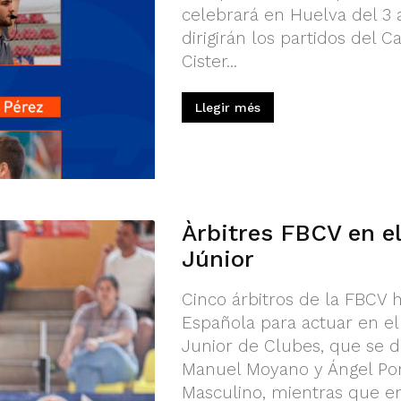
celebrará en Huelva del 3 a
dirigirán los partidos del
Cister...
Llegir més
Àrbitres FBCV en e
Júnior
Cinco árbitros de la FBCV 
Española para actuar en 
Junior de Clubes, que se di
Manuel Moyano y Ángel Por
Masculino, mientras que en 