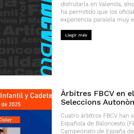
disfrutarla en Valencia, si
ha permitido que los ofici
experiencia paralela muy esp
Llegir més
Àrbitres FBCV en e
Seleccions Autonò
Cuatro árbitros FBCV han s
Española de Baloncesto (FE
Campeonato de España de 