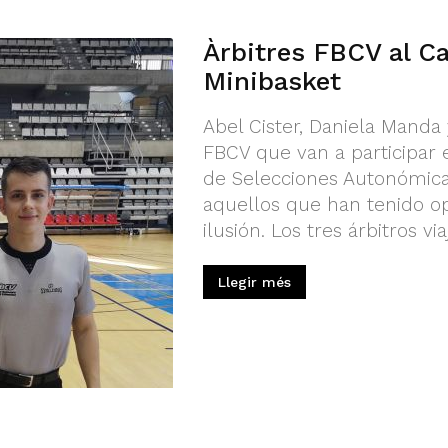
Àrbitres FBCV al C
Minibasket
Abel Cister, Daniela Manda 
FBCV que van a participar
de Selecciones Autonómica
aquellos que han tenido o
ilusión. Los tres árbitros vi
Llegir més