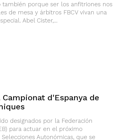
no también porque ser los anfitriones nos
ales de mesa y árbitros FBCV vivan una
ecial. Abel Cister,...
l Campionat d'Espanya de
miques
ido designados por la Federación
B) para actuar en el próximo
Selecciones Autonómicas, que se