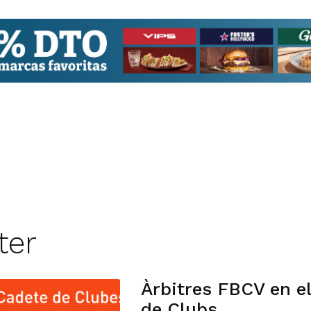
ter
Àrbitres FBCV en e
de Clubs