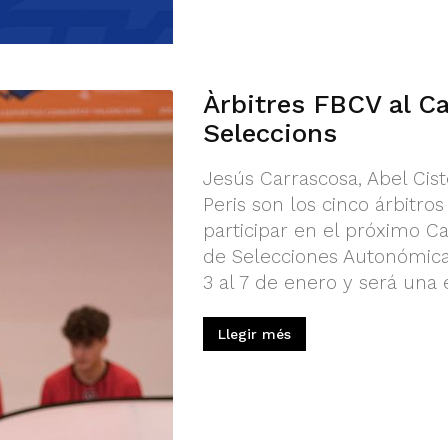
Àrbitres FBCV al C
Seleccions
Jesús Carrascosa, Abel Cis
Peris son los cinco árbitr
participar en el próximo C
de Selecciones Autonómicas
3 al 7 de enero y será una e
Llegir més