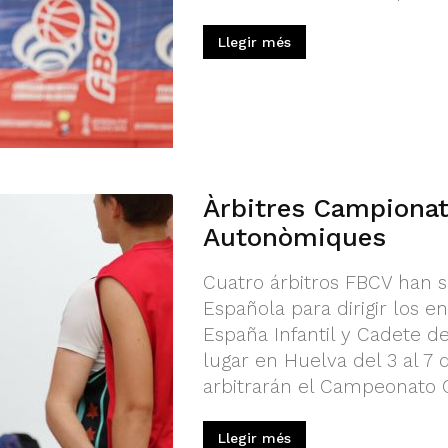
Llegir més
Àrbitres Campionat
Autonòmiques
Cuatro árbitros FBCV han s
Española para dirigir los
España Infantil y Cadete d
lugar en Huelva del 3 al 7 
arbitrarán el Campeonato Ca
Llegir més