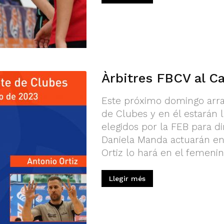
Àrbitres FBCV al C
Este próximo domingo arr
de Clubes y en él estarán 
elegidos por la FEB para dir
Daniela Manda actuarán en
Ortiz lo hará en el femenino.
Llegir més