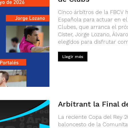
Cinco árbitros de la FBCV 
Española para actuar en 
Clubes, que arranca el pró
Cister, Jorge Lozano, Álvar
elegidos para disfrutar com
Llegir més
Arbitrant la Final 
La reciente Copa del Rey 2
baloncesto de la Comunita