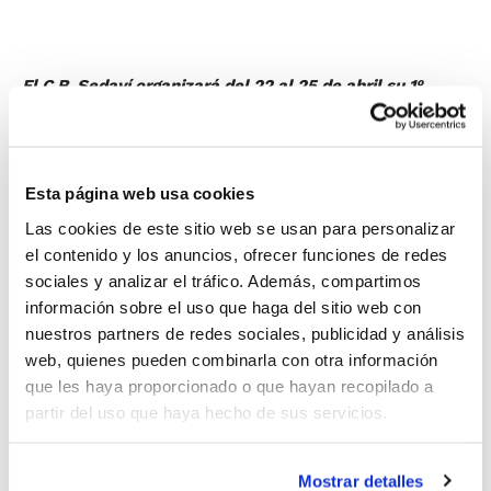
El C.B. Sedaví organizará del 22 al 25 de abril su 1º
Campus de Pascua, que
estará enfocado hacia los más
jóvenes, chicos y chicas desde los 6 hasta los 13 años
con o sin experiencia en el baloncesto.
Esta página web usa cookies
Se realizarán entrenamientos específicos de
Las cookies de este sitio web se usan para personalizar
baloncesto, competiciones, juegos y muchas actividad
el contenido y los anuncios, ofrecer funciones de redes
más para la diversión y el aprendizaje de los
sociales y analizar el tráfico. Además, compartimos
participantes.
información sobre el uso que haga del sitio web con
El Club contará con el asesoramiento del Valencia
nuestros partners de redes sociales, publicidad y análisis
Basket, que aportará profesionales experimentados
web, quienes pueden combinarla con otra información
en la realización de estos eventos para que
que les haya proporcionado o que hayan recopilado a
acompañen a los entrenadores y monitores del
C.B.
partir del uso que haya hecho de sus servicios.
Sedaví
.
Recientemente se ha celebrado la presentación del
Mostrar detalles
Campus, a la que acudieron el alcalde de Sedaví,