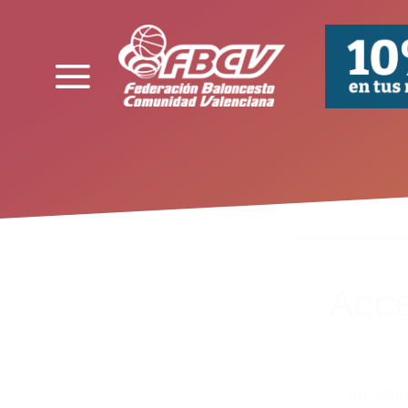
FBCV
Acce