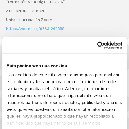
“Formación Acta Digital FBCV 6”
ALEJANDRO URBON
Unirse a la reunión Zoom
https://zoom.us/j/96631264888
Hora
21/10/2021 20:15 - 21:45
(GMT-11:00)
Esta página web usa cookies
Las cookies de este sitio web se usan para personalizar
el contenido y los anuncios, ofrecer funciones de redes
MÉS INFO
sociales y analizar el tráfico. Además, compartimos
información sobre el uso que haga del sitio web con
nuestros partners de redes sociales, publicidad y análisis
CALENDARI
CALENDARI GOOGLE
web, quienes pueden combinarla con otra información
que les haya proporcionado o que hayan recopilado a
partir del uso que haya hecho de sus servicios.
Conferenciants d'aquest esdeveniment