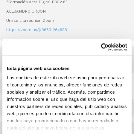
“Formación Acta Digital FBCV 6”
ALEJANDRO URBON
Unirse a la reunión Zoom
https://zoom.us/j/96631264888
Hora
21/10/2021 20:15 - 21:45
(GMT-11:00)
Esta página web usa cookies
Las cookies de este sitio web se usan para personalizar
el contenido y los anuncios, ofrecer funciones de redes
MÁS INFO
sociales y analizar el tráfico. Además, compartimos
información sobre el uso que haga del sitio web con
nuestros partners de redes sociales, publicidad y análisis
CALENDARIO
CALENDARIO GOOGLE
web, quienes pueden combinarla con otra información
que les haya proporcionado o que hayan recopilado a
partir del uso que haya hecho de sus servicios.
Conferenciantes de este evento