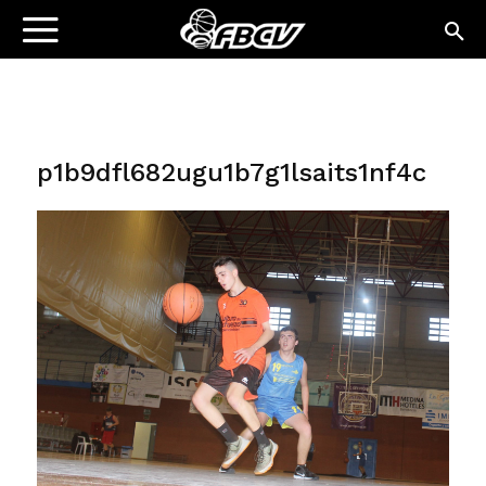
p1b9dfl682ugu1b7g1lsaits1nf4c