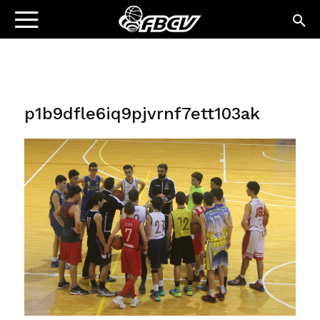
p1b9dfle6iq9pjvrnf7ett103ak