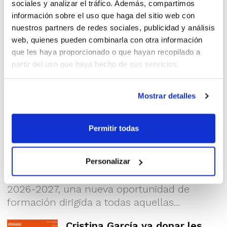
sociales y analizar el tráfico. Además, compartimos
información sobre el uso que haga del sitio web con
nuestros partners de redes sociales, publicidad y análisis
web, quienes pueden combinarla con otra información
que les haya proporcionado o que hayan recopilado a
partir del uso que haya hecho de sus servicios.
Mostrar detalles
Continuen les inscripcions a Nivell 1
Permitir todas
i Nivell 2
Sigue abierto el plazo de inscripción para los
Personalizar
Cursos de Entrenador de la temporada
2026-2027, una nueva oportunidad de
formación dirigida a todas aquellas...
Cristina García va donar les