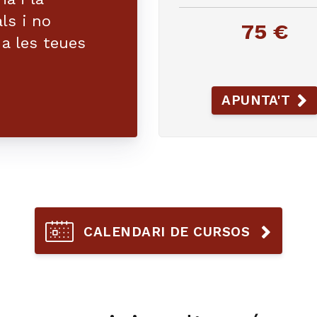
ls i no
75 €
 a les teues
APUNTA'T
CALENDARI DE CURSOS