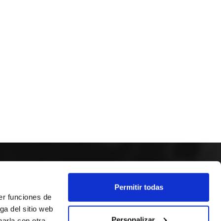
SEGUEIX-NOS
Permitir todas
er funciones de
ga del sitio web
Personalizar
arla con otra