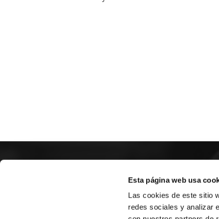
SOBR
Esta página web usa cook
Las cookies de este sitio 
CASTE
redes sociales y analizar 
VALÈNC
con nuestros partners de r