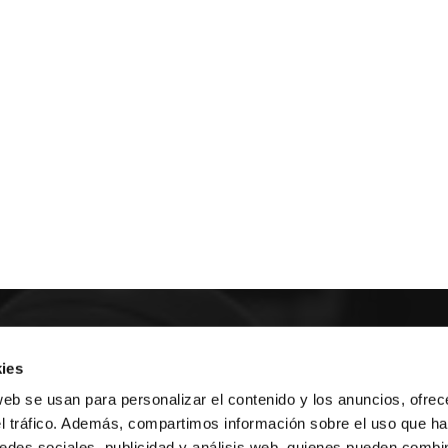
E NOSALTRES
ies
web se usan para personalizar el contenido y los anuncios, ofrec
LLÓ
MAYOR 100 3º 17ª
el tráfico. Además, compartimos información sobre el uso que ha
IA
MONESTIR DE POBLET 14 1ª 3º
edes sociales, publicidad y análisis web, quienes pueden combin