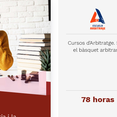
Cursos d'Arbitratge.
el bàsquet arbitra
78 horas
ia i la