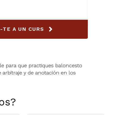
U-TE A UN CURS
ble para que practiques baloncesto
e arbitraje y de anotación en los
os?