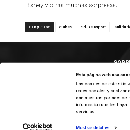
Disney y otras muchas sorpresas.
ETIQUETAS
clubes
c.d. xelasport
solidar
SOBR
Esta página web usa cook
CASTE
VALENC
Las cookies de este sitio 
ALICAN
redes sociales y analizar 
con nuestros partners de r
Contáct
información que les haya 
servicios.
© FEDERACIÓN BALONCESTO COMUNIDAD VALENCIANA
|
Arch
Mostrar detalles