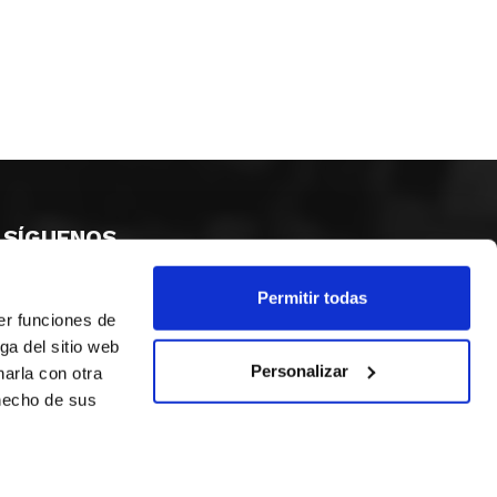
SÍGUENOS
Permitir todas
er funciones de
ga del sitio web
Personalizar
arla con otra
 hecho de sus