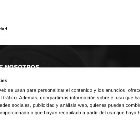
idad
E NOSOTROS
ies
LLON
MAYOR 100 3º 17ª
IA
MONESTIR DE POBLET 14 1ª 3º
web se usan para personalizar el contenido y los anuncios, ofrec
TE
CIUDAD DE MATANZAS 12
el tráfico. Además, compartimos información sobre el uso que ha
edes sociales, publicidad y análisis web, quienes pueden combin
anos:
fbcv@fbcv.es
proporcionado o que hayan recopilado a partir del uso que haya
ivo de noticias
|
Política de privacidad